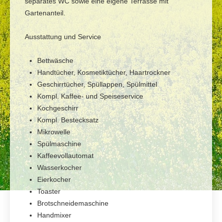
separates WC sowie eine eigene Terrasse mit
Gartenanteil.
Ausstattung und Service
Bettwäsche
Handtücher, Kosmetiktücher, Haartrockner
Geschirrtücher, Spüllappen, Spülmittel
Kompl. Kaffee- und Speiseservice
Kochgeschirr
Kompl. Bestecksatz
Mikrowelle
Spülmaschine
Kaffeevollautomat
Wasserkocher
Eierkocher
Toaster
Brotschneidemaschine
Handmixer